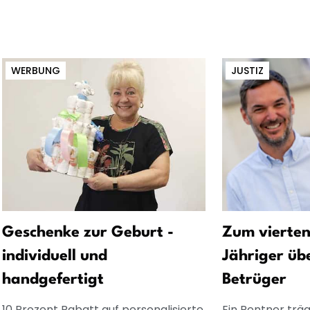
WERBUNG
JUSTIZ
Geschenke zur Geburt -
Zum vierten
individuell und
Jähriger üb
handgefertigt
Betrüger
10 Prozent Rabatt auf personalisierte
Ein Rentner träg