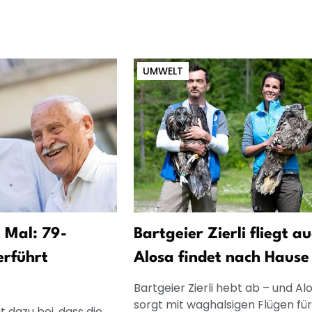
UMWELT
 Mal: 79-
Bartgeier Zierli fliegt au
erführt
Alosa findet nach Hause
Bartgeier Zierli hebt ab – und Al
sorgt mit waghalsigen Flügen für
t dazu bei, dass die