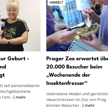
UMWELT
ur Geburt -
Prager Zoo erwartet üb
und
20.000 Besucher beim
gt
„Wochenende der
Insektenfresser“
t auf personalisierte
frischgebackene
Gebratene Maden und geröstet
n Fam...
|
mehr
Heuschrecken: Im Zoo von Prag
können Besucher...
|
mehr