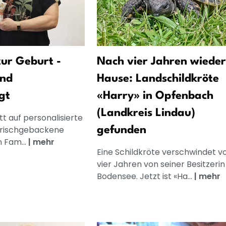
ur Geburt -
Nach vier Jahren wieder
und
Hause: Landschildkröte
gt
«Harry» in Opfenbach
(Landkreis Lindau)
t auf personalisierte
frischgebackene
gefunden
n Fam...
|
mehr
Eine Schildkröte verschwindet v
vier Jahren von seiner Besitzeri
Bodensee. Jetzt ist «Ha...
|
mehr