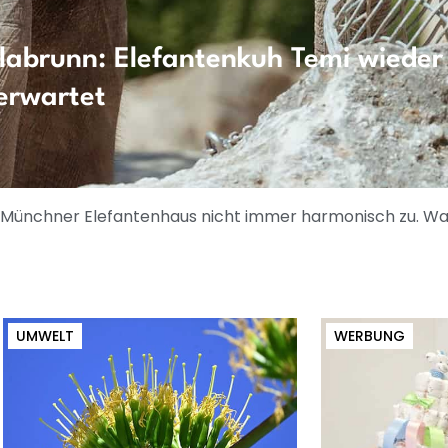
labrunn: Elefantenkuh Temi wieder 
erwartet
 Münchner Elefantenhaus nicht immer harmonisch zu. War
UMWELT
WERBUNG