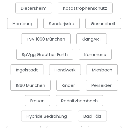
Dietersheim
Katastrophenschutz
Hamburg
Sønderjyske
Gesundheit
TSV 1860 München
KlangART
SpVgg Greuther Fürth
Kommune
Ingolstadt
Handwerk
Miesbach
1860 München
Kinder
Perseiden
Frauen
Rednitzhembach
Hybride Bedrohung
Bad Tölz