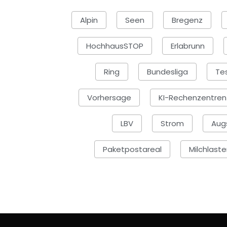
Alpin
Seen
Bregenz
HochhausSTOP
Erlabrunn
Ring
Bundesliga
Tes
Vorhersage
KI-Rechenzentren
LBV
Strom
Aug
Paketpostareal
Milchlaste