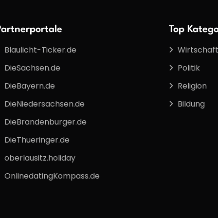
Partnerportale
Top Katego
Blaulicht-Ticker.de
Wirtschaf
DieSachsen.de
Politik
DieBayern.de
Religion
DieNiedersachsen.de
Bildung
DieBrandenburger.de
DieThueringer.de
oberlausitz.holiday
OnlinedatingKompass.de