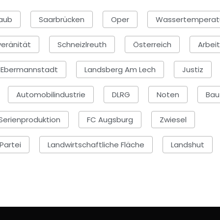
laub
Saarbrücken
Oper
Wassertemperat
veränität
Schneizlreuth
Österreich
Arbeit
Ebermannstadt
Landsberg Am Lech
Justiz
Automobilindustrie
DLRG
Noten
Bau
Serienproduktion
FC Augsburg
Zwiesel
Partei
Landwirtschaftliche Fläche
Landshut