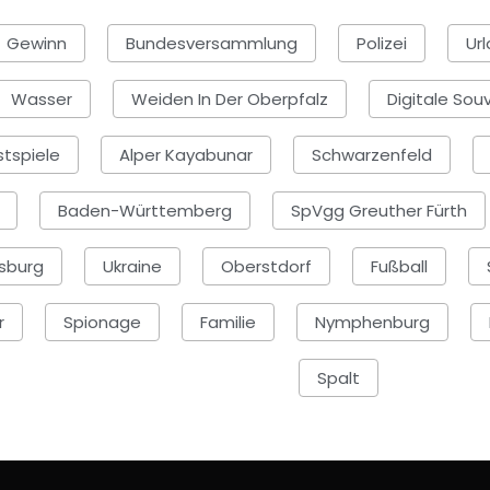
Gewinn
Bundesversammlung
Polizei
Ur
Wasser
Weiden In Der Oberpfalz
Digitale Sou
tspiele
Alper Kayabunar
Schwarzenfeld
Baden-Württemberg
SpVgg Greuther Fürth
sburg
Ukraine
Oberstdorf
Fußball
r
Spionage
Familie
Nymphenburg
Spalt