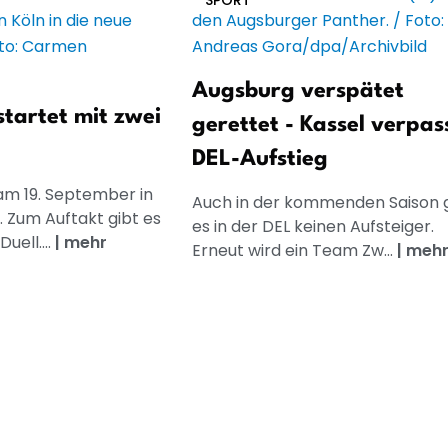
SPORT
Augsburg verspätet
startet mit zwei
gerettet - Kassel verpas
DEL-Aufstieg
 am 19. September in
Auch in der kommenden Saison g
. Zum Auftakt gibt es
es in der DEL keinen Aufsteiger.
uell....
|
mehr
Erneut wird ein Team Zw...
|
meh