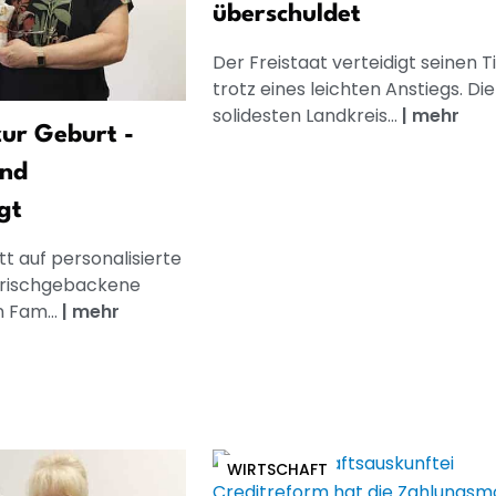
überschuldet
Der Freistaat verteidigt seinen Ti
trotz eines leichten Anstiegs. Die
solidesten Landkreis...
|
mehr
ur Geburt -
und
gt
t auf personalisierte
frischgebackene
n Fam...
|
mehr
WIRTSCHAFT