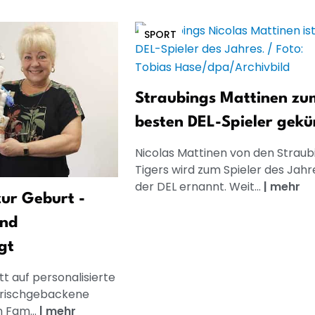
SPORT
Straubings Mattinen zu
besten DEL-Spieler gekü
Nicolas Mattinen von den Straub
Tigers wird zum Spieler des Jahre
der DEL ernannt. Weit...
|
mehr
ur Geburt -
und
gt
t auf personalisierte
frischgebackene
n Fam...
|
mehr