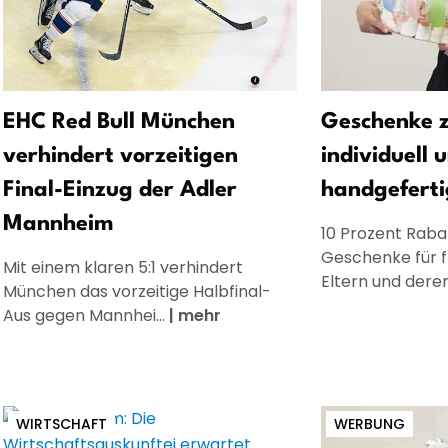
EHC Red Bull München
Geschenke z
verhindert vorzeitigen
individuell 
Final-Einzug der Adler
handgeferti
Mannheim
10 Prozent Rabat
Geschenke für 
Mit einem klaren 5:1 verhindert
Eltern und dere
München das vorzeitige Halbfinal-
Aus gegen Mannhei...
|
mehr
WIRTSCHAFT
WERBUNG