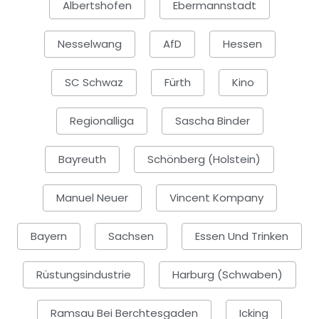
Albertshofen
Ebermannstadt
Nesselwang
AfD
Hessen
SC Schwaz
Fürth
Kino
Regionalliga
Sascha Binder
Bayreuth
Schönberg (Holstein)
Manuel Neuer
Vincent Kompany
Bayern
Sachsen
Essen Und Trinken
Rüstungsindustrie
Harburg (Schwaben)
Ramsau Bei Berchtesgaden
Icking