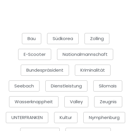
Bau
Südkorea
Zolling
E-Scooter
Nationalmannschaft
Bundespräsident
Kriminalität
Seebach
Dienstleistung
Silomais
Wasserknappheit
Valley
Zeugnis
UNTERFRANKEN
Kultur
Nymphenburg