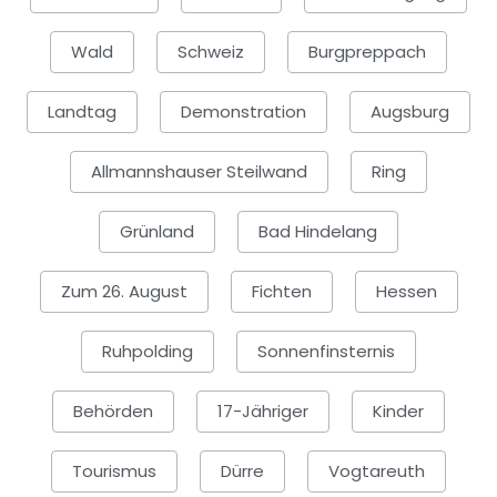
Wald
Schweiz
Burgpreppach
Landtag
Demonstration
Augsburg
Allmannshauser Steilwand
Ring
Grünland
Bad Hindelang
Zum 26. August
Fichten
Hessen
Ruhpolding
Sonnenfinsternis
Behörden
17-Jähriger
Kinder
Tourismus
Dürre
Vogtareuth