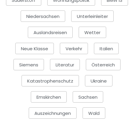
Sauerstoff
Wohnungspolitik
BMW I3
Niedersachsen
Unterleinleiter
Auslandsreisen
Wetter
Neue Klasse
Verkehr
Italien
Siemens
Literatur
Österreich
Katastrophenschutz
Ukraine
Emskirchen
Sachsen
Auszeichnungen
Wald