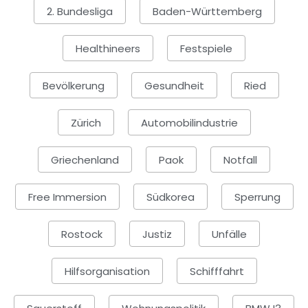
2. Bundesliga
Baden-Württemberg
Healthineers
Festspiele
Bevölkerung
Gesundheit
Ried
Zürich
Automobilindustrie
Griechenland
Paok
Notfall
Free Immersion
Südkorea
Sperrung
Rostock
Justiz
Unfälle
Hilfsorganisation
Schifffahrt