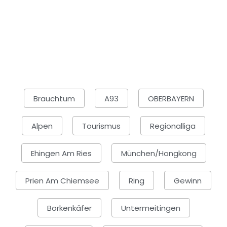
Brauchtum
A93
OBERBAYERN
Alpen
Tourismus
Regionalliga
Ehingen Am Ries
München/Hongkong
Prien Am Chiemsee
Ring
Gewinn
Borkenkäfer
Untermeitingen