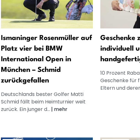
Ismaninger Rosenmüller auf
Geschenke z
Platz vier bei BMW
individuell 
International Open in
handgeferti
München – Schmid
10 Prozent Rabat
Geschenke für 
zurückgefallen
Eltern und dere
Deutschlands bester Golfer Matti
Schmid fällt beim Heimturnier weit
zurück. Ein junger d...
|
mehr