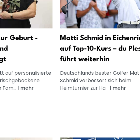
ur Geburt -
Matti Schmid in Eichenri
und
auf Top-10-Kurs – du Ples
gt
führt weiterhin
t auf personalisierte
Deutschlands bester Golfer Matt
frischgebackene
Schmid verbessert sich beim
n Fam...
|
mehr
Heimturnier zur Ha...
|
mehr