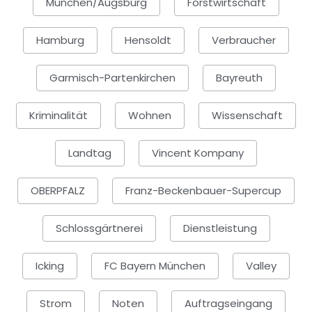
München/Augsburg
Forstwirtschaft
Hamburg
Hensoldt
Verbraucher
Garmisch-Partenkirchen
Bayreuth
Kriminalität
Wohnen
Wissenschaft
Landtag
Vincent Kompany
OBERPFALZ
Franz-Beckenbauer-Supercup
Schlossgärtnerei
Dienstleistung
Icking
FC Bayern München
Valley
Strom
Noten
Auftragseingang