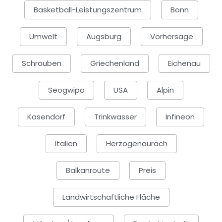
Basketball-Leistungszentrum
Bonn
Umwelt
Augsburg
Vorhersage
Schrauben
Griechenland
Eichenau
Seogwipo
USA
Alpin
Kasendorf
Trinkwasser
Infineon
Italien
Herzogenaurach
Balkanroute
Preis
Landwirtschaftliche Fläche