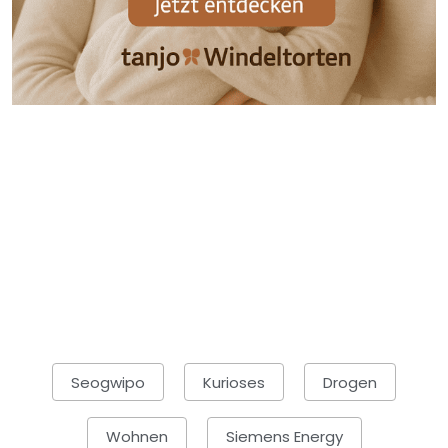
Seogwipo
Kurioses
Drogen
Wohnen
Siemens Energy