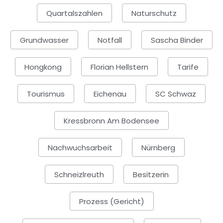
Quartalszahlen
Naturschutz
Grundwasser
Notfall
Sascha Binder
Hongkong
Florian Hellstern
Tarife
Tourismus
Eichenau
SC Schwaz
Kressbronn Am Bodensee
Nachwuchsarbeit
Nürnberg
Schneizlreuth
Besitzerin
Prozess (Gericht)