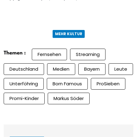
MEHR KULTUR
Themen :
Fernsehen
Streaming
Deutschland
Medien
Bayern
Leute
Unterföhring
Born Famous
ProSieben
Promi-Kinder
Markus Söder