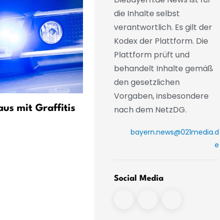
die Inhalte selbst
verantwortlich. Es gilt der
Kodex der Plattform. Die
Plattform prüft und
behandelt Inhalte gemäß
den gesetzlichen
Vorgaben, insbesondere
us mit Graffitis
Polizist bei Einsatz in
nach dem NetzDG.
Untermeitingen schwer
bayern.news@021media.d
verletzt
e
Social Media