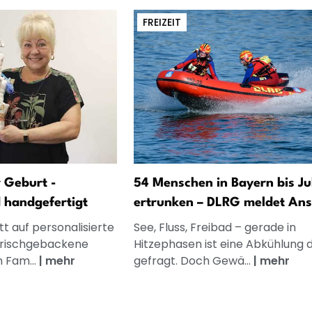
FREIZEIT
 Geburt -
54 Menschen in Bayern bis Jul
d handgefertigt
ertrunken – DLRG meldet Ans
t auf personalisierte
See, Fluss, Freibad – gerade in
frischgebackene
Hitzephasen ist eine Abkühlung 
n Fam...
|
mehr
gefragt. Doch Gewä...
|
mehr