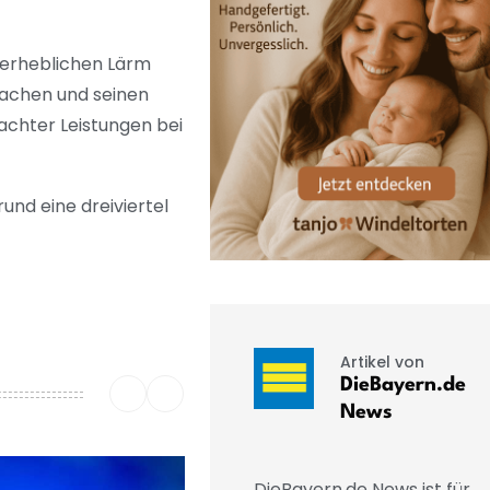
r erheblichen Lärm
machen und seinen
achter Leistungen bei
und eine dreiviertel
Artikel von
DieBayern.de
News
DieBayern.de News ist für