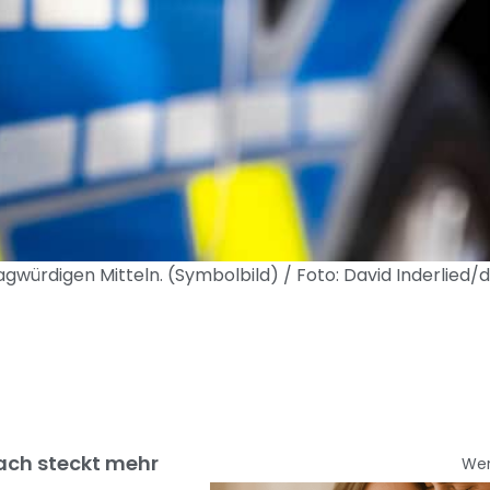
agwürdigen Mitteln. (Symbolbild) / Foto: David Inderlied/
ach steckt mehr
We