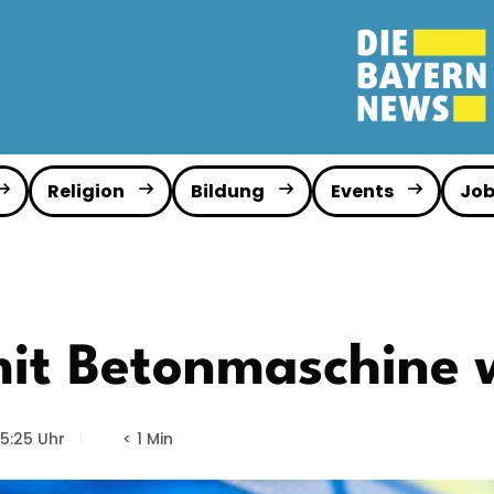
Religion
Bildung
Events
Job
it Betonmaschine 
15:25 Uhr
< 1 Min