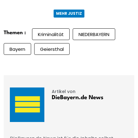
MEHR JUSTIZ
Themen :
Kriminalität
NIEDERBAYERN
Bayern
Geiersthal
Artikel von
DieBayern.de News