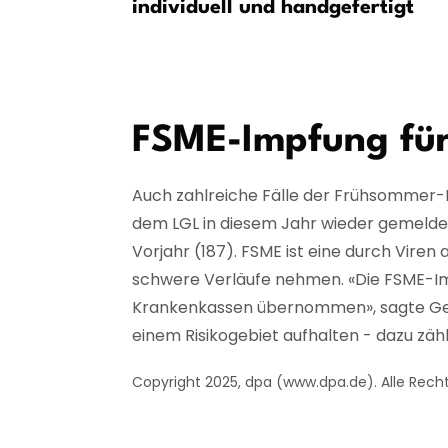
ente gehen
individuell und handgefertigt
FSME-Impfung für
Auch zahlreiche Fälle der Frühsommer-
dem LGL in diesem Jahr wieder gemeldet:
Vorjahr (187). FSME ist eine durch Vire
schwere Verläufe nehmen. «Die FSME-Imp
Krankenkassen übernommen», sagte Gerla
einem Risikogebiet aufhalten - dazu zäh
Copyright 2025, dpa (www.dpa.de). Alle Rech