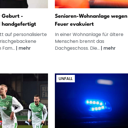
 Geburt -
Senioren-Wohnanlage wegen
d handgefertigt
Feuer evakuiert
t auf personalisierte
In einer Wohnanlage für ältere
frischgebackene
Menschen brennt das
n Fam...
|
mehr
Dachgeschoss. Die...
|
mehr
UNFALL