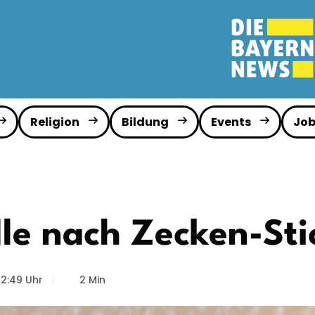
Religion
Bildung
Events
Job
älle nach Zecken-S
12:49 Uhr
2 Min