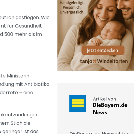
utlich gestiegen. Wie
mt für Gesundheit
nd 500 mehr als im
te Ministerin
ndlung mit Antibiotika
derröte – eine
Artikel von
DieBayern.de
News
enkentzündungen
nem Stich die
 geringer ist das
DieBayern.de News ist für