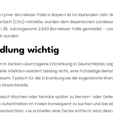
Lyme-Borreliose-Fälle in Bayern ist im laufenden Jahr de
erlach (CSU) mitteilte, wurden dem Bayerischen Landesa
m 28. Juli insgesamt 2.940 Borreliose-Fälle gemeldet – ru
lt wurden.
dlung wichtig
durch Zecken übertragene Erkrankung in Deutschland», sag
le Infektion existiert bislang nicht, eine frühzeitige Beha
irksam. Typisch für die Erkrankung sei die sogenannte Wan
Einstichstelle.
s auch Wochen oder Monate später zu Nerven- oder Gel
 Aufenthalten im Freien konsequent zu suchen und bei ei
eobachten. «Je schneller eine Zecke entfernt wird, desto