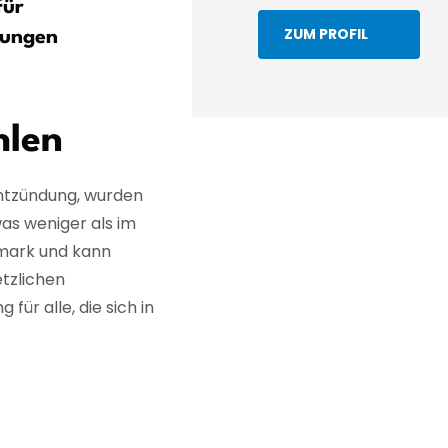
für
Kelheim nach erneuten
ZUM PROFIL
bungen
Untersuchungen
hlen
entzündung, wurden
as weniger als im
nmark und kann
tzlichen
r alle, die sich in