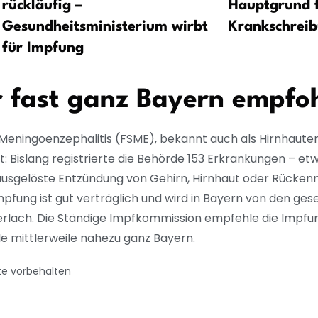
rückläufig –
Hauptgrund 
Gesundheitsministerium wirbt
Krankschrei
für Impfung
 fast ganz Bayern empfo
Meningoenzephalitis (FSME), bekannt auch als Hirnhaut
 Bislang registrierte die Behörde 153 Erkrankungen – etw
n ausgelöste Entzündung von Gehirn, Hirnhaut oder Rücke
fung ist gut verträglich und wird in Bayern von den gese
ch. Die Ständige Impfkommission empfehle die Impfung fü
le mittlerweile nahezu ganz Bayern.
te vorbehalten