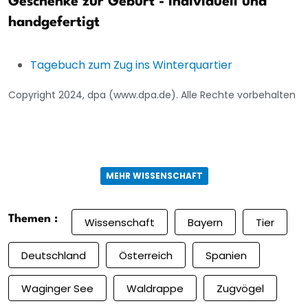
Geschenke zur Geburt - individuell und
handgefertigt
Tagebuch zum Zug ins Winterquartier
Copyright 2024, dpa (www.dpa.de). Alle Rechte vorbehalten
MEHR WISSENSCHAFT
Themen :
Wissenschaft
Bayern
Tier
Deutschland
Österreich
Spanien
Waginger See
Waldrappe
Zugvögel