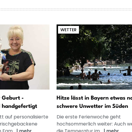
WETTER
 Geburt -
Hitze lässt in Bayern etwas n
d handgefertigt
schwere Unwetter im Süden
t auf personalisierte
Die erste Ferienwoche geht
frischgebackene
hochsommerlich weiter: Auch w
n Fam...
|
mehr
die Temperatur im...
|
mehr