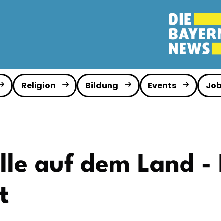
Religion
Bildung
Events
Job
lle auf dem Land -
t