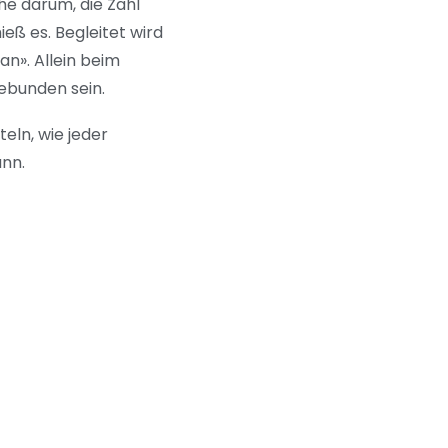
he darum, die Zahl
eß es. Begleitet wird
». Allein beim
ebunden sein.
eln, wie jeder
ann.