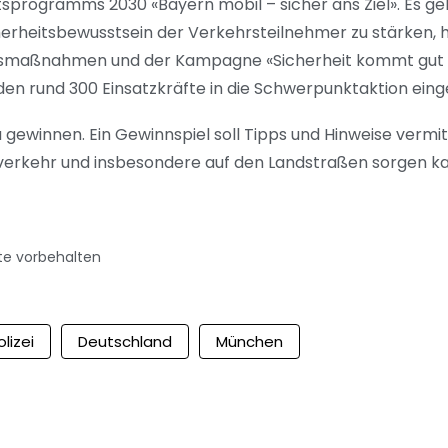
itsprogramms 2030 «Bayern mobil – sicher ans Ziel». Es ge
erheitsbewusstsein der Verkehrsteilnehmer zu stärken, hi
maßnahmen und der Kampagne «Sicherheit kommt gut an
en rund 300 Einsatzkräfte in die Schwerpunktaktion eing
 gewinnen. Ein Gewinnspiel soll Tipps und Hinweise vermitt
nverkehr und insbesondere auf den Landstraßen sorgen k
te vorbehalten
olizei
Deutschland
München