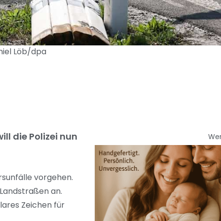
aniel Löb/dpa
l die Polizei nun
We
rsunfälle vorgehen.
 Landstraßen an.
lares Zeichen für