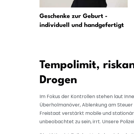
ill
Geschenke zur Geburt -
ei
individuell und handgefertigt
etpost-
Tempolimit, riska
Drogen
Im Fokus der Kontrollen stehen laut In
Überholmanöver, Ablenkung am Steuer s
Freistaat verstärkt mobile und station
unbeobachtet zu sein, irrt. Unsere Polize