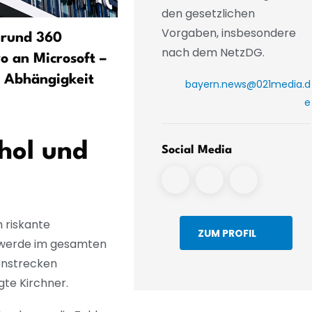
den gesetzlichen
Vorgaben, insbesondere
 rund 360
Almbauern kämpfen mit
nach dem NetzDG.
o an Microsoft –
Bürokratie und Klimawand
t Abhängigkeit
bayern.news@021media.d
e
hol und
Social Media
 riskante
ZUM PROFIL
i werde im gesamten
benstrecken
gte Kirchner.