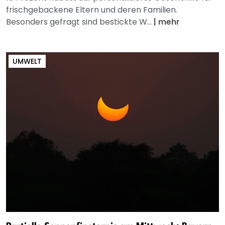
frischgebackene Eltern und deren Familien.
Besonders gefragt sind bestickte W...
|
mehr
UMWELT