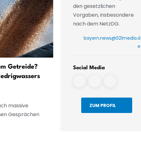
den gesetzlichen
Vorgaben, insbesondere
nach dem NetzDG.
bayern.news@021media.d
e
em Getreide?
Dinkelsbühl: 17-Jähriger m
Social Media
iedrigwassers
Alkohol am Steuer fuhr o
Begleiter gegen Baum
uch massive
ZUM PROFIL
samen Gesprächen