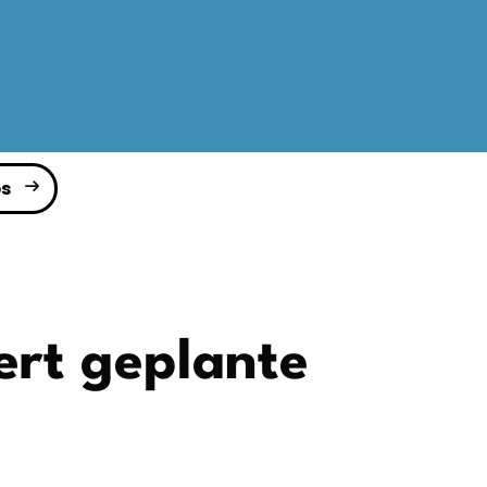
s
ert geplante