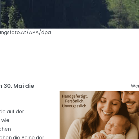
itungsfoto.At/APA/dpa
 30. Mai die
We
de auf der
 wie
schen
chen die Beine der