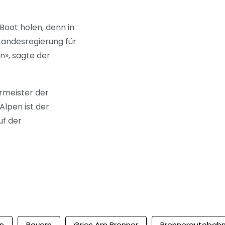
Boot holen, denn in
Landesregierung für
ln», sagte der
rmeister der
Alpen ist der
uf der
en
Bayern
Gries Am Brenner
Brennerautobah