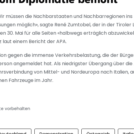
g um Diplomatie bemüht
«Wir müssen die Nachbarstaaten und Nachbarregionen ins 
ungen möglich», sagte René Zumtobel, der in der Tiroler 
 den 30. Mai für alle Seiten «halbwegs erträglich abzuwicke
 laut einem Bericht der APA.
ion gegen die immense Verkehrsbelastung, die der Bürge
rson angemeldet hat. Als niedrigster Übergang über die 
sverbindung von Mittel- und Nordeuropa nach Italien, a
onen Fahrzeuge im Jahr.
te vorbehalten
Deutschland
Demonstration
Österreich
Itali