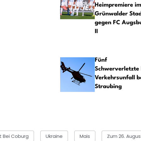
Heimpremiere i
Grünwalder Sta
gegen FC Augsb
II
Fünf
Schwerverletzte 
Verkehrsunfall b
Straubing
t Bei Coburg
Ukraine
Mais
Zum 26. Augus