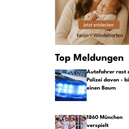
Top Meldungen
Autofahrer rast 
Polizei davon - b
einen Baum
1860 München
verspielt