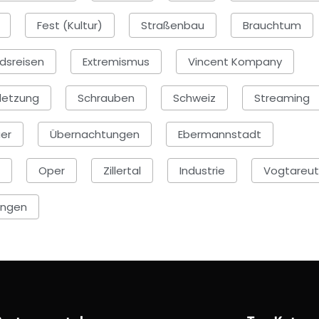
Fest (Kultur)
Straßenbau
Brauchtum
dsreisen
Extremismus
Vincent Kompany
letzung
Schrauben
Schweiz
Streaming
er
Übernachtungen
Ebermannstadt
Oper
Zillertal
Industrie
Vogtareu
ingen