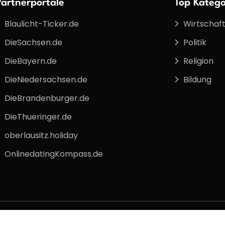
Partnerportale
Top Katego
Blaulicht-Ticker.de
Wirtschaf
DieSachsen.de
Politik
DieBayern.de
Religion
DieNiedersachsen.de
Bildung
DieBrandenburger.de
DieThueringer.de
oberlausitz.holiday
OnlinedatingKompass.de
x
Impressum
Datenschutz
Nutzungsbeding