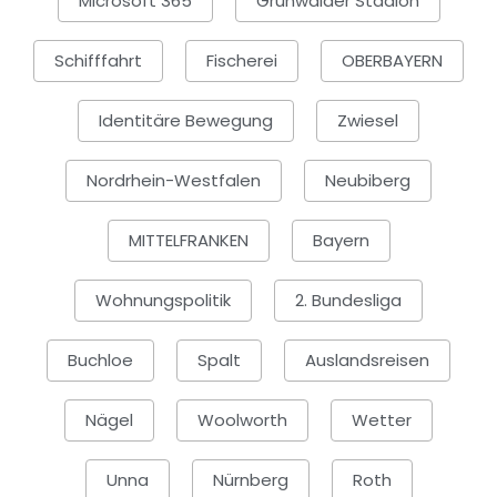
Microsoft 365
Grünwalder Stadion
Schifffahrt
Fischerei
OBERBAYERN
Identitäre Bewegung
Zwiesel
Nordrhein-Westfalen
Neubiberg
MITTELFRANKEN
Bayern
Wohnungspolitik
2. Bundesliga
Buchloe
Spalt
Auslandsreisen
Nägel
Woolworth
Wetter
Unna
Nürnberg
Roth