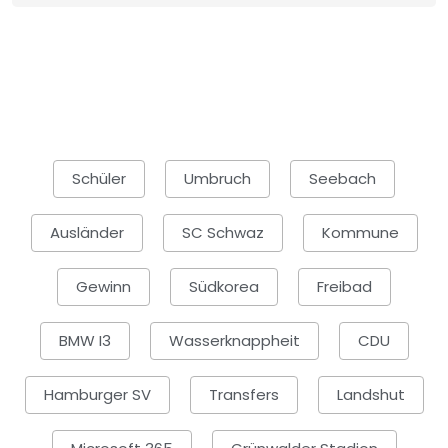
Schüler
Umbruch
Seebach
Ausländer
SC Schwaz
Kommune
Gewinn
Südkorea
Freibad
BMW I3
Wasserknappheit
CDU
Hamburger SV
Transfers
Landshut