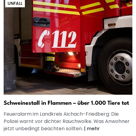
UNFALL
Schweinestall in Flammen – über 1.000 Tiere tot
Feueralarm im Landkreis Aichach-Friedberg: Die
Polizei warnt vor dichter Rauchwolke. Was Anwohner
jetzt unbedingt beachten sollten.
|
mehr