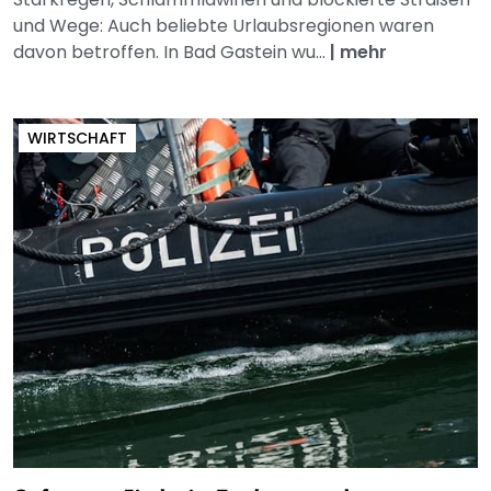
und Wege: Auch beliebte Urlaubsregionen waren
davon betroffen. In Bad Gastein wu...
|
mehr
WIRTSCHAFT