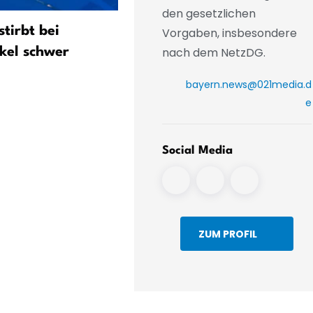
den gesetzlichen
stirbt bei
Schwer verletzter Wander
Vorgaben, insbesondere
nach dem NetzDG.
nkel schwer
zwischen zwei Gewittern
gerettet
bayern.news@021media.d
e
Social Media
ZUM PROFIL