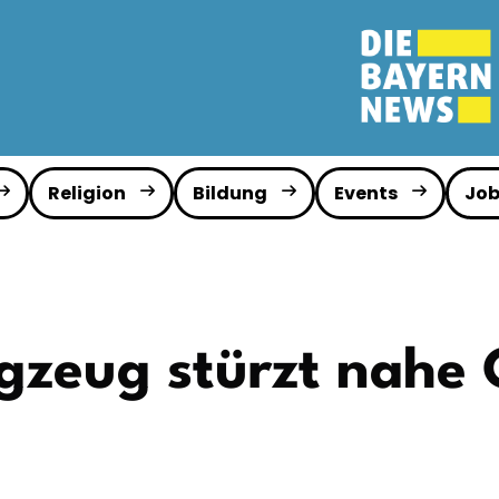
Religion
Bildung
Events
Job
ugzeug stürzt nahe 