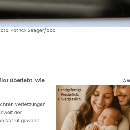
 Foto: Patrick Seeger/dpa
ilot überlebt. Wie
We
eichten Verletzungen
unweit der
en Notruf gewählt.