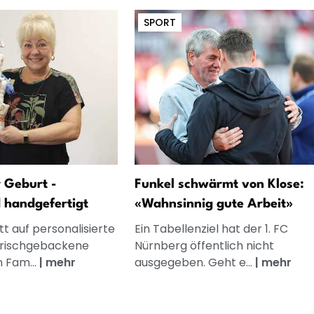
SPORT
 Geburt -
Funkel schwärmt von Klose:
d handgefertigt
«Wahnsinnig gute Arbeit»
t auf personalisierte
Ein Tabellenziel hat der 1. FC
frischgebackene
Nürnberg öffentlich nicht
n Fam...
|
mehr
ausgegeben. Geht e...
|
mehr