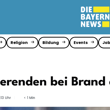
Religion
Bildung
Events
Job
erenden bei Brand
:13 Uhr
< 1 Min