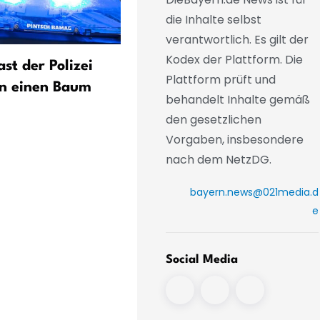
die Inhalte selbst
verantwortlich. Es gilt der
Kodex der Plattform. Die
st der Polizei
Sammelbestellung für
Plattform prüft und
an einen Baum
Feuerwehrautos soll Milli
behandelt Inhalte gemäß
sparen
den gesetzlichen
Vorgaben, insbesondere
nach dem NetzDG.
bayern.news@021media.d
e
Social Media