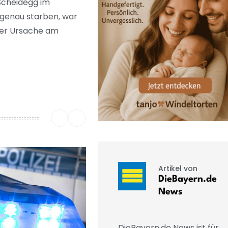
 Scheidegg im
r genau starben, war
rter Ursache am
Artikel von
DieBayern.de
News
DieBayern.de News ist für