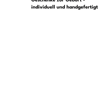
ei Sturz
Geschenke zur Geburt -
rletzt
individuell und handgefertigt