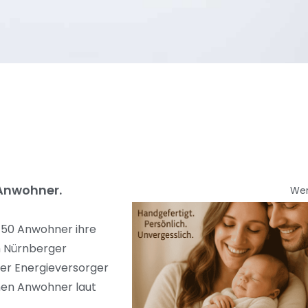
 Anwohner.
We
d 50 Anwohner ihre
im Nürnberger
der Energieversorger
enen Anwohner laut