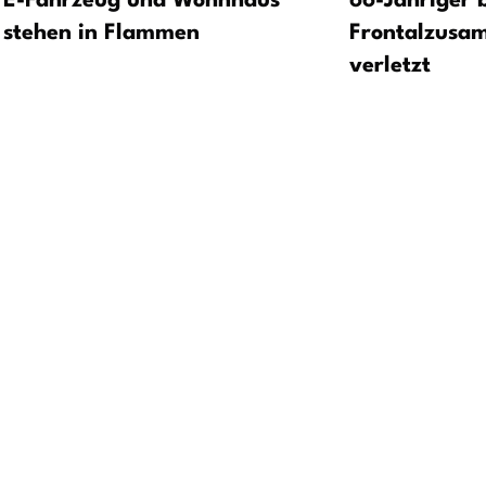
E-Fahrzeug und Wohnhaus
66-Jähriger 
stehen in Flammen
Frontalzusa
verletzt