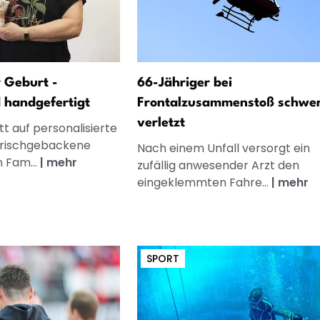
 Geburt -
66-Jähriger bei
d handgefertigt
Frontalzusammenstoß schwe
verletzt
t auf personalisierte
frischgebackene
Nach einem Unfall versorgt ein
n Fam...
|
mehr
zufällig anwesender Arzt den
eingeklemmten Fahre...
|
mehr
SPORT