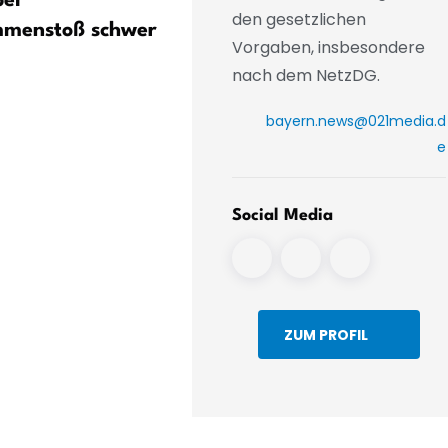
bei
Autofahrer rast der Polize
den gesetzlichen
mmenstoß schwer
davon - bis an einen Baum
Vorgaben, insbesondere
nach dem NetzDG.
bayern.news@021media.d
e
Social Media
ZUM PROFIL