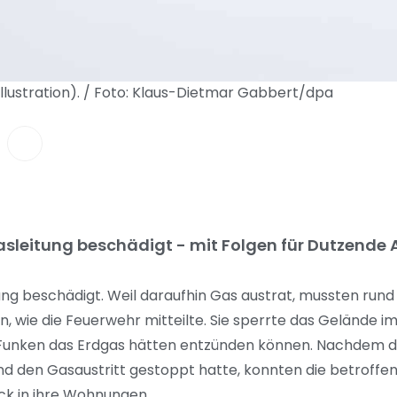
Illustration). / Foto: Klaus-Dietmar Gabbert/dpa
Gasleitung beschädigt - mit Folgen für Dutzende
ung beschädigt. Weil daraufhin Gas austrat, mussten run
, wie die Feuerwehr mitteilte. Sie sperrte das Gelände 
e Funken das Erdgas hätten entzünden können. Nachdem 
nd den Gasaustritt gestoppt hatte, konnten die betroff
ck in ihre Wohnungen.