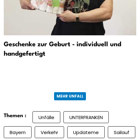
Geschenke zur Geburt - individuell und
handgefertigt
MEHR UNFALL
Themen :
Unfälle
UNTERFRANKEN
Bayern
Verkehr
Updateme
Sailauf