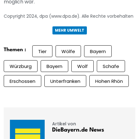
möglich war.
Copyright 2024, dpa (www.dpa.de). Alle Rechte vorbehalten
MEHR UMWELT
Themen :
Tier
Wölfe
Bayern
Würzburg
Bayern
Wolf
Schafe
Erschossen
Unterfranken
Hohen Rhön
Artikel von
DieBayern.de News