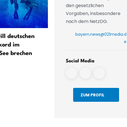
den gesetzlichen
Vorgaben, insbesondere
nach dem NetzDG.
bayern.news@021media.d
ill deutschen
Bayern blickt schon auf
e
kord im
Supercup - «Messer zwisc
See brechen
Zähnen»
Social Media
ZUM PROFIL