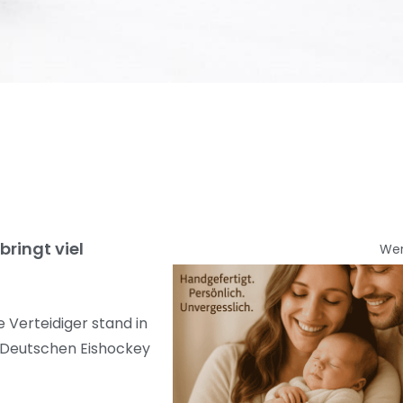
bringt viel
We
 Verteidiger stand in
r Deutschen Eishockey