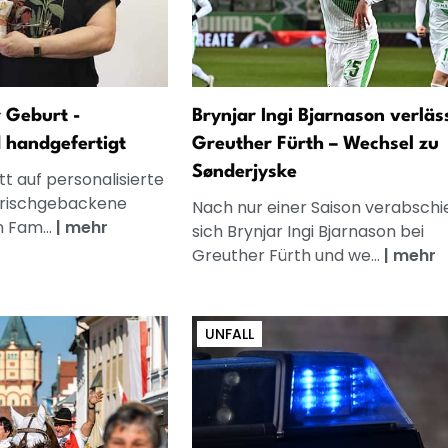
 Geburt -
Brynjar Ingi Bjarnason verläs
d handgefertigt
Greuther Fürth – Wechsel zu
Sønderjyske
t auf personalisierte
frischgebackene
Nach nur einer Saison verabschi
n Fam...
|
mehr
sich Brynjar Ingi Bjarnason bei
Greuther Fürth und we...
|
mehr
UNFALL