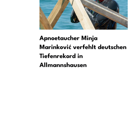
son
Apnoetaucher Minja
ürth –
Marinković verfehlt deutschen
yske
Tiefenrekord in
Allmannshausen