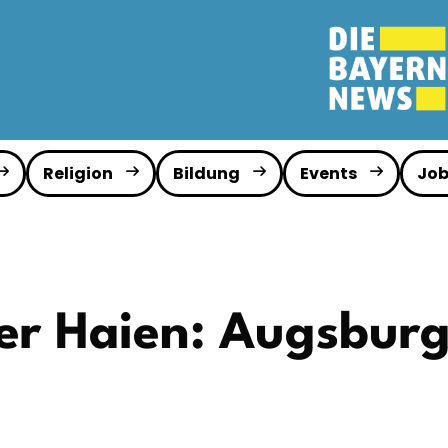
Religion
Bildung
Events
Job
er Haien: Augsburg