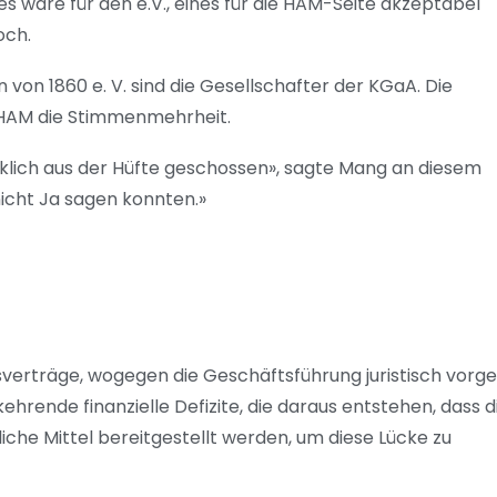
nes wäre für den e.V., eines für die HAM-Seite akzeptabel
och.
on 1860 e. V. sind die Gesellschafter der KGaA. Die
at HAM die Stimmenmehrheit.
rklich aus der Hüfte geschossen», sagte Mang an diesem
icht Ja sagen konnten.»
sverträge, wogegen die Geschäftsführung juristisch vorge
ehrende finanzielle Defizite, die daraus entstehen, dass d
iche Mittel bereitgestellt werden, um diese Lücke zu