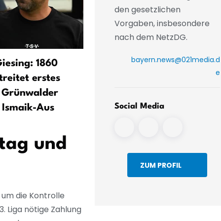
den gesetzlichen
Vorgaben, insbesondere
nach dem NetzDG.
bayern.news@021media.d
Giesing: 1860
Kompany weckt Hoffnunge
e
reitet erstes
auf großes Bayern-Jahr
m Grünwalder
Social Media
 Ismaik-Aus
itag und
ZUM PROFIL
 um die Kontrolle
3. Liga nötige Zahlung