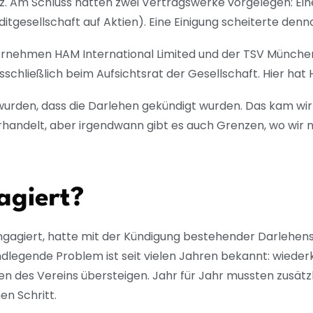
izenz. Am Schluss hätten zwei Vertragswerke vorgelegen: Ei
gesellschaft auf Aktien). Eine Einigung scheiterte denn
rnehmen HAM International Limited und der TSV München v
usschließlich beim Aufsichtsrat der Gesellschaft. Hier h
 wurden, dass die Darlehen gekündigt wurden. Das kam wi
andelt, aber irgendwann gibt es auch Grenzen, wo wir n
agiert?
 engagiert, hatte mit der Kündigung bestehender Darlehen
undlegende Problem ist seit vielen Jahren bekannt: wiederk
n des Vereins übersteigen. Jahr für Jahr mussten zusätzl
en Schritt.