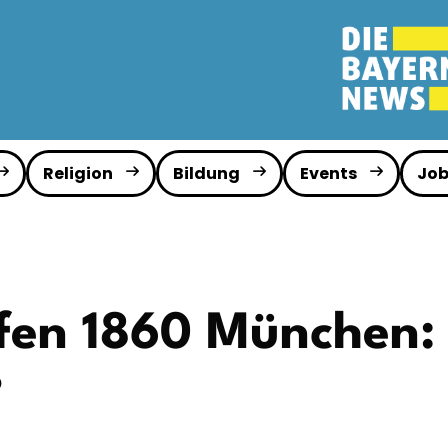
Religion
Bildung
Events
Job
en 1860 München: W
?