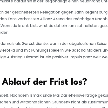
0 musste daraufhin in der Regionalliga einen Neuanfang u
ch der gescheiterten Relegation gegen Jahn Regensbur
i den Fans verhassten Allianz Arena des mächtigen Nach
«Wenn du krank bist, wirst du daheim am schnellsten gesu
ider.
damals als Gerüst diente, war in der abgelaufenen Saison 
 Bierofka und mit Führungsspielern wie Sascha Mölders 
ge Aufstieg. Diesmal ist ein positiver Impuls ganz weit we
Ablauf der Frist los?
andelt. Nachdem Ismaik Ende Mai Darlehensverträge gekün
ischen und wirtschaftlichen Gründen» nicht als zustim