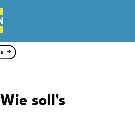
s
ie soll's