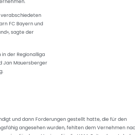
nternehmen.
g verabschiedeten
barn FC Bayern und
nd», sagte der
in der Regionalliga
und Jan Mauersberger
g.
digt und dann Forderungen gestellt hatte, die für den
mungsfähig angesehen wurden, fehlten dem Vernehmen na