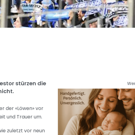
estor stürzen die
We
icht.
er der «Löwen» vor
eit und Trauer um.
ie zuletzt vor neun