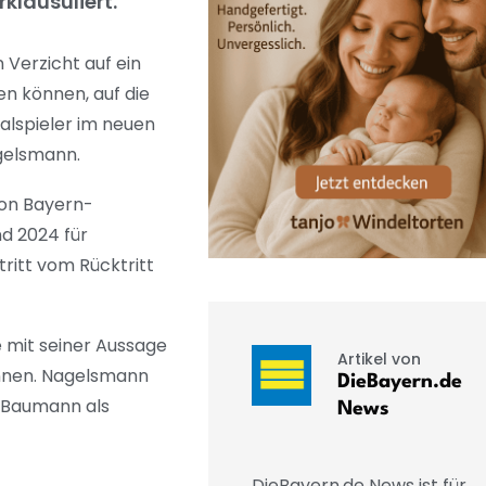
klausuliert.
Verzicht auf ein
n können, auf die
alspieler im neuen
gelsmann.
von Bayern-
nd 2024 für
ritt vom Rücktritt
 mit seiner Aussage
Artikel von
ennen. Nagelsmann
DieBayern.de
r Baumann als
News
DieBayern.de News ist für