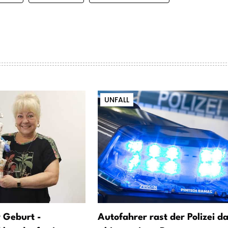
UNFALL
 Geburt -
Autofahrer rast der Polizei d