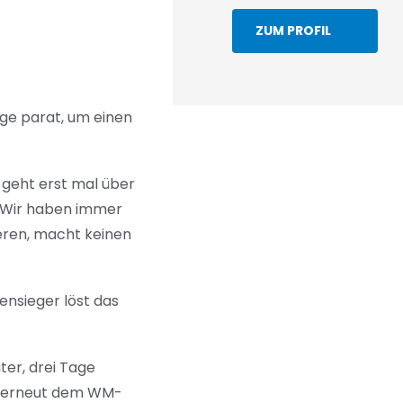
Dresden
ZUM PROFIL
ge parat, um einen
e geht erst mal über
r. Wir haben immer
ieren, macht keinen
ensieger löst das
ter, drei Tage
rt erneut dem WM-