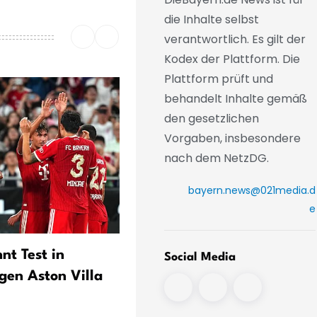
die Inhalte selbst
verantwortlich. Es gilt der
Kodex der Plattform. Die
Plattform prüft und
behandelt Inhalte gemäß
den gesetzlichen
Vorgaben, insbesondere
nach dem NetzDG.
bayern.news@021media.d
e
nt Test in
Klose fordert
Social Media
en Aston Villa
Konkurrenzkampf beim 1. 
Nürnberg zum Auftakt ge