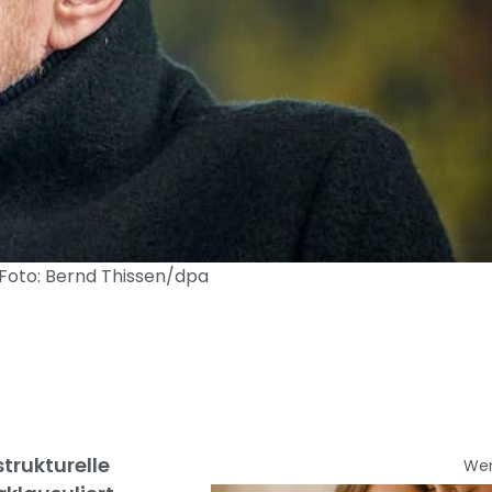
 Foto: Bernd Thissen/dpa
trukturelle
We