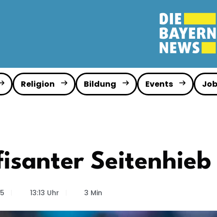
Religion
Bildung
Events
Job
isanter Seitenhie
25
13:13 Uhr
3 Min