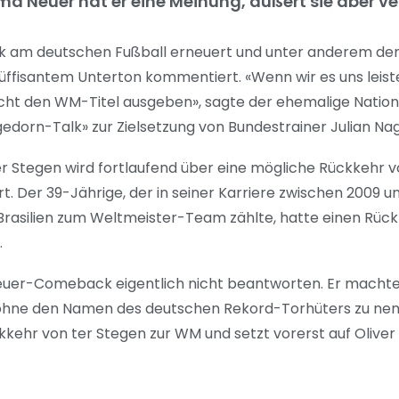
 Neuer hat er eine Meinung, äußert sie aber ver
k am deutschen Fußball erneuert und unter anderem den 
isantem Unterton kommentiert. «Wenn wir es uns leiste
nicht den WM-Titel ausgeben», sagte der ehemalige Nation
dorn-Talk» zur Zielsetzung von Bundestrainer Julian Na
r Stegen wird fortlaufend über eine mögliche Rückkehr 
. Der 39-Jährige, der in seiner Karriere zwischen 2009 u
 Brasilien zum Weltmeister-Team zählte, hatte einen Rückt
.
uer-Comeback eigentlich nicht beantworten. Er machte
, ohne den Namen des deutschen Rekord-Torhüters zu n
ückkehr von ter Stegen zur WM und setzt vorerst auf Olive