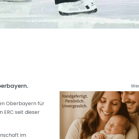
Oberbayern.
We
 den Oberbayern für
n ERC seit dieser
nnschaft im