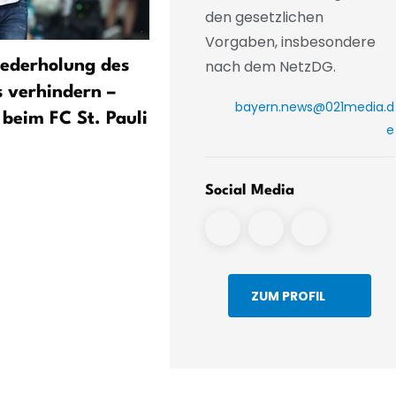
den gesetzlichen
Vorgaben, insbesondere
nach dem NetzDG.
iederholung des
FC Bayern fordert nach As
s verhindern –
Tour stärkere
bayern.news@021media.d
 beim FC St. Pauli
Internationalisierung der
e
Bundesliga
Social Media
ZUM PROFIL