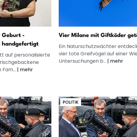
 Geburt -
Vier Milane mit Giftköder get
d handgefertigt
Ein Naturschutzwächter entdec
vier tote Greifvögel auf einer Wi
t auf personalisierte
Untersuchungen b...
|
mehr
frischgebackene
n Fam...
|
mehr
POLITIK