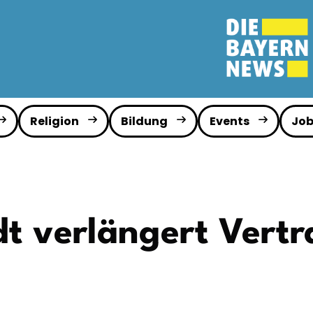
Religion
Bildung
Events
Job
dt verlängert Vertr