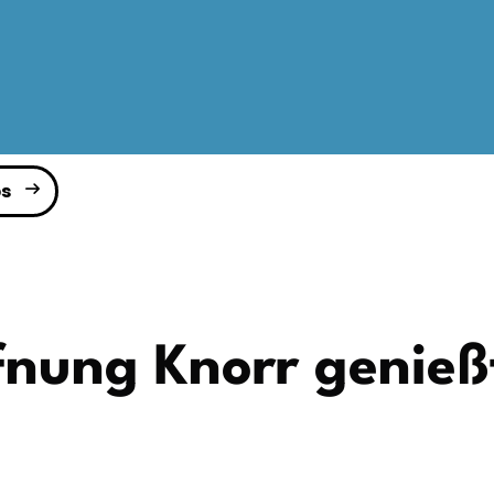
s
fnung Knorr genieß