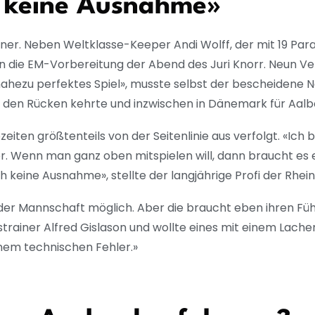
a keine Ausnahme»
nner. Neben Weltklasse-Keeper Andi Wolff, der mit 19 Pa
in die EM-Vorbereitung der Abend des Juri Knorr. Neun V
 nahezu perfektes Spiel», musste selbst der bescheidene
den Rücken kehrte und inzwischen in Dänemark für Aalbo
iten größtenteils von der Seitenlinie aus verfolgt. «Ich b
mer. Wenn man ganz oben mitspielen will, dann braucht es 
ch keine Ausnahme», stellte der langjährige Profi der Rhe
t der Mannschaft möglich. Aber die braucht eben ihren Füh
trainer Alfred Gislason und wollte eines mit einem Lach
inem technischen Fehler.»