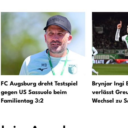
FC Augsburg dreht Testspiel
Brynjar Ingi
gegen US Sassuolo beim
verlässt Gre
Familientag 3:2
Wechsel zu S