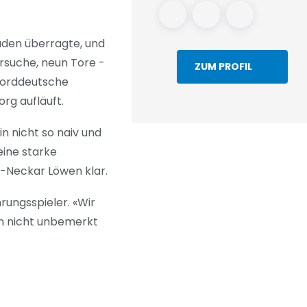
raden überragte, und
ersuche, neun Tore -
ZUM PROFIL
 Norddeutsche
rg aufläuft.
in nicht so naiv und
eine starke
in-Neckar Löwen klar.
rungsspieler. «Wir
en nicht unbemerkt