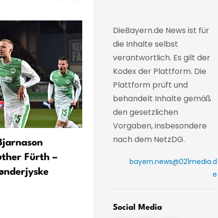
DieBayern.de News ist für
die Inhalte selbst
verantwortlich. Es gilt der
Kodex der Plattform. Die
Plattform prüft und
behandelt Inhalte gemäß
den gesetzlichen
Vorgaben, insbesondere
nach dem NetzDG.
 Bjarnason
Apnoetaucher Minja
uther Fürth –
Marinković verfehlt deuts
bayern.news@021media.d
ønderjyske
Tiefenrekord in
e
Allmannshausen
Social Media