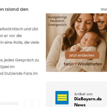
en Island den
We
elbstkritisch und übt
n er vor die
eine Rolle, die viele
es, jedes Gespräch zu
Spiel im
end Dutzende Fans im
Artikel von
DieBayern.de
News