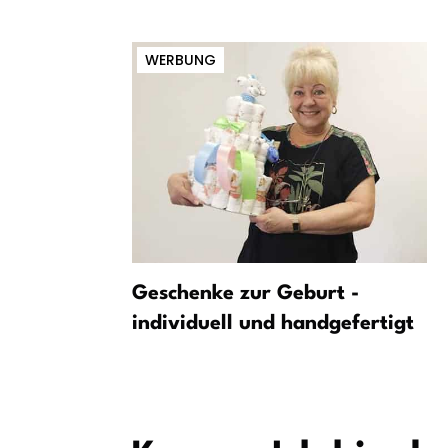
WERBUNG
utschen
Geschenke zur Geburt -
m
individuell und handgefertigt
rechen