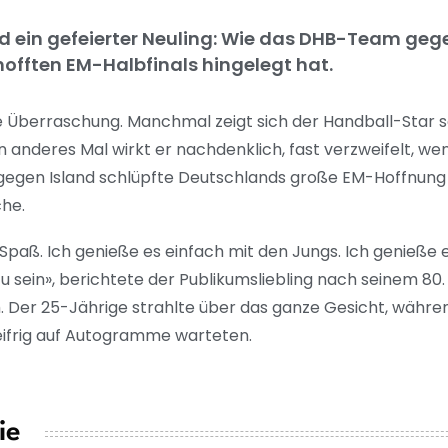
nd ein gefeierter Neuling: Wie das DHB-Team geg
hofften EM-Halbfinals hingelegt hat.
ne Überraschung. Manchmal zeigt sich der Handball-Star s
in anderes Mal wirkt er nachdenklich, fast verzweifelt, wen
gegen Island schlüpfte Deutschlands große EM-Hoffnung in 
che.
paß. Ich genieße es einfach mit den Jungs. Ich genieße 
 sein», berichtete der Publikumsliebling nach seinem 80. 
m. Der 25-Jährige strahlte über das ganze Gesicht, währ
eifrig auf Autogramme warteten.
ie