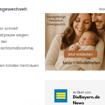
usgewechselt.
We
r schnell
zeitpause wegen
 der
Vorsichtsmaßnahme,
ben totales Vertrauen
Artikel von
DieBayern.de
News