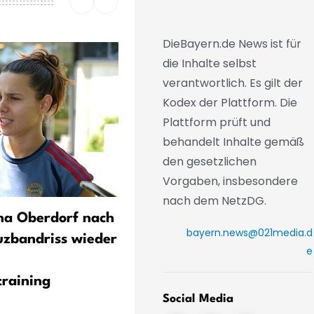
DieBayern.de News ist für
die Inhalte selbst
verantwortlich. Es gilt der
Kodex der Plattform. Die
Plattform prüft und
behandelt Inhalte gemäß
den gesetzlichen
Vorgaben, insbesondere
nach dem NetzDG.
na Oberdorf nach
Ziel Aufstieg: 1. FC Nürnb
bayern.news@021media.d
zbandriss wieder
verlängert mit drei
e
Vorständen
raining
Social Media