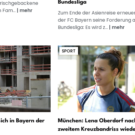
Bundesliga
frischgebackene
n Fam...
|
mehr
Zum Ende der Asienreise erneue
der FC Bayern seine Forderung a
Bundesliga: Es wird z...
|
mehr
SPORT
sich in Bayern der
München: Lena Oberdorf nac
zweitem Kreuzbandriss wiede