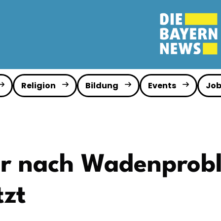
Religion
Bildung
Events
Job
r nach Wadenprobl
tzt