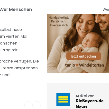
. Wer Menschen
We
 selbst neue
um vierten Mal
echischen
 Prag mit.
prache verfügen. Die
r Grenze ansprechen,
- und
Artikel von
DieBayern.de
News