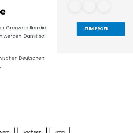
te
r Grenze sollen die
ZUM PROFIL
 werden. Damit soll
zwischen Deutschen
.
yern
Sachsen
Prag