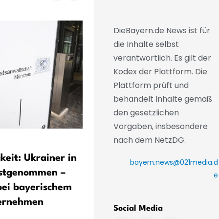
DieBayern.de News ist für
die Inhalte selbst
verantwortlich. Es gilt der
Kodex der Plattform. Die
Plattform prüft und
behandelt Inhalte gemäß
den gesetzlichen
Vorgaben, insbesondere
nach dem NetzDG.
Hunderte Schrauben und
keit: Ukrainer in
Nägel im Seebach bei
bayern.news@021media.d
estgenommen –
Ismaning geborgen
e
ei bayerischem
ernehmen
Social Media