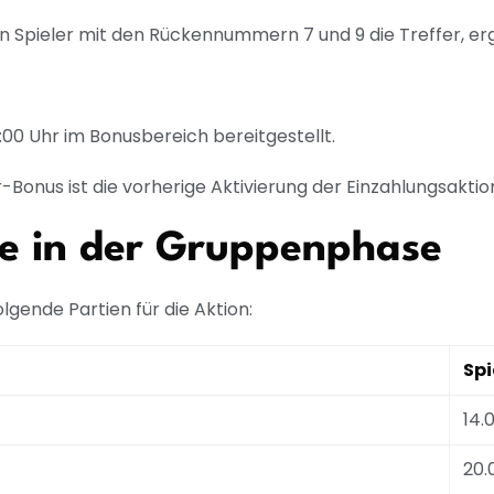
n Spieler mit den Rückennummern 7 und 9 die Treffer, er
:00 Uhr im Bonusbereich bereitgestellt.
Bonus ist die vorherige Aktivierung der Einzahlungsaktion
le in der Gruppenphase
ende Partien für die Aktion:
Spi
14.
20.