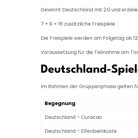
Gewinnt Deutschland mit 2:0 und erziele
7 + 9 = 16 zusätzliche Freispiele
Die Freispiele werden am Folgetag ab 12
Voraussetzung für die Teilnahme am Tor-
Deutschland-Spie
Im Rahmen der Gruppenphase gelten folg
Begegnung
Deutschland – Curacao
Deutschland – Elfenbeinküste