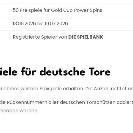
50 Freispiele für Gold Cup Power Spins
13.06.2026 bis 19.07.2026
Registrierte Spieler von
DIE SPIELBANK
iele für deutsche Tore
lnehmer weitere Freispiele erhalten. Die Anzahl richte
ie Rückennummern aller deutschen Torschützen addiert
chrieben werden.