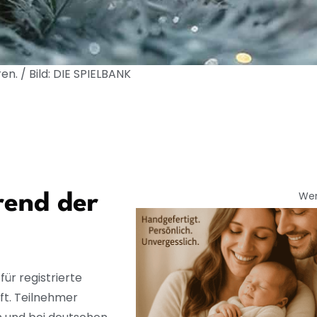
n. / Bild: DIE SPIELBANK
We
rend der
für registrierte
ft. Teilnehmer