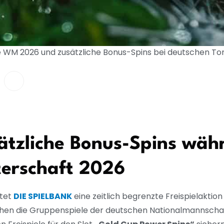
die WM 2026 und zusätzliche Bonus-Spins bei deutschen Tore
sätzliche Bonus-Spins wäh
terschaft 2026
etet
DIE SPIELBANK
eine zeitlich begrenzte Freispielaktion 
stehen die Gruppenspiele der deutschen Nationalmannscha