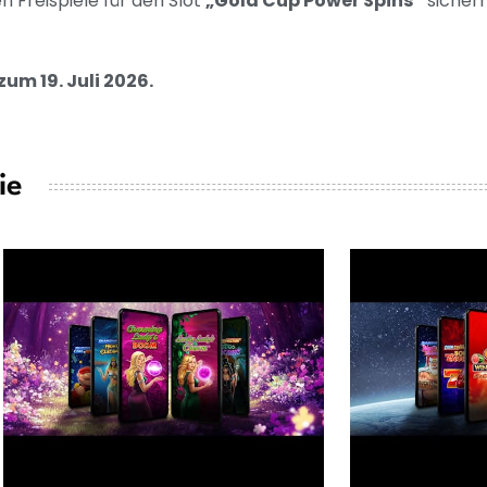
 Freispiele für den Slot
„Gold Cup Power Spins“
sicher
zum 19. Juli 2026.
ie