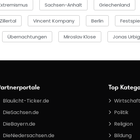
Extremismus
Sachsen-Anhalt
Griechenland
Zillertal
Vincent Kompany
Berlin
Festspie
Übernachtungen
Miroslav Klose
Jonas Urbig
Partnerportale
Top Katego
Blaulicht-Ticker.de
Wirtschaf
DieSachsen.de
Politik
DieBayern.de
Religion
DieNiedersachsen.de
Bildung