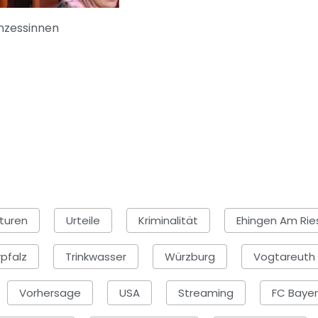
inzessinnen
turen
Urteile
Kriminalität
Ehingen Am Rie
pfalz
Trinkwasser
Würzburg
Vogtareuth
Vorhersage
USA
Streaming
FC Baye