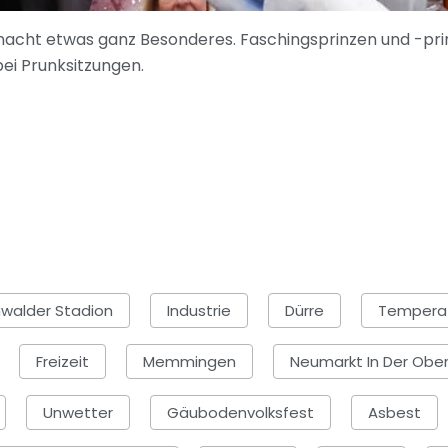
stnacht etwas ganz Besonderes. Faschingsprinzen und -pr
bei Prunksitzungen.
walder Stadion
Industrie
Dürre
Tempera
Freizeit
Memmingen
Neumarkt In Der Ober
Unwetter
Gäubodenvolksfest
Asbest