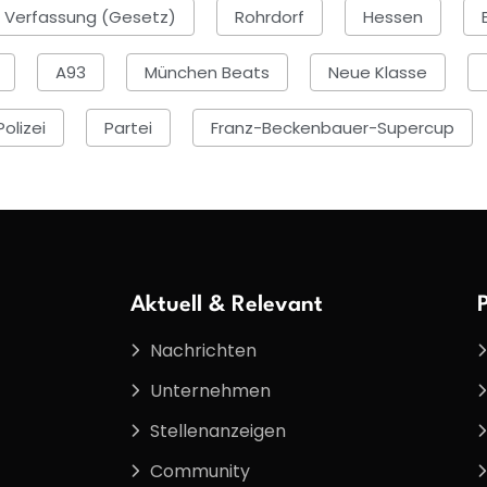
Verfassung (Gesetz)
Rohrdorf
Hessen
A93
München Beats
Neue Klasse
Polizei
Partei
Franz-Beckenbauer-Supercup
Aktuell & Relevant
Nachrichten
Unternehmen
Stellenanzeigen
Community