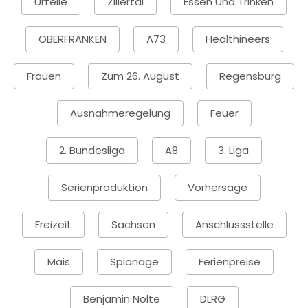
Urteile
Zillertal
Essen Und Trinken
OBERFRANKEN
A73
Healthineers
Frauen
Zum 26. August
Regensburg
Ausnahmeregelung
Feuer
2. Bundesliga
A8
3. Liga
Serienproduktion
Vorhersage
Freizeit
Sachsen
Anschlussstelle
Mais
Spionage
Ferienpreise
Benjamin Nolte
DLRG