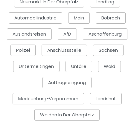
Neumarkt In Der Oberpfalz
Landtag
Automobilindustrie
Main
Böbrach
Auslandsreisen
AfD
Aschaffenburg
Polizei
Anschlussstelle
Sachsen
Untermeitingen
Unfälle
Wald
Auftragseingang
Mecklenburg-Vorpommern
Landshut
Weiden In Der Oberpfalz