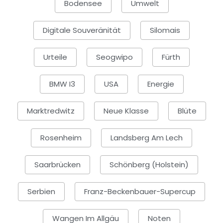
Bodensee
Umwelt
Digitale Souveränität
Silomais
Urteile
Seogwipo
Fürth
BMW I3
USA
Energie
Marktredwitz
Neue Klasse
Blüte
Rosenheim
Landsberg Am Lech
Saarbrücken
Schönberg (Holstein)
Serbien
Franz-Beckenbauer-Supercup
Wangen Im Allgäu
Noten