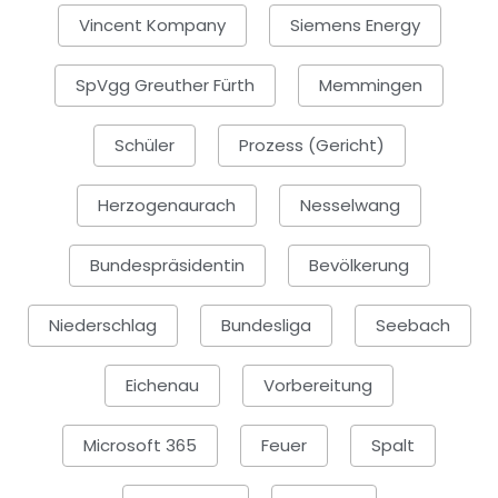
Vincent Kompany
Siemens Energy
SpVgg Greuther Fürth
Memmingen
Schüler
Prozess (Gericht)
Herzogenaurach
Nesselwang
Bundespräsidentin
Bevölkerung
Niederschlag
Bundesliga
Seebach
Eichenau
Vorbereitung
Microsoft 365
Feuer
Spalt