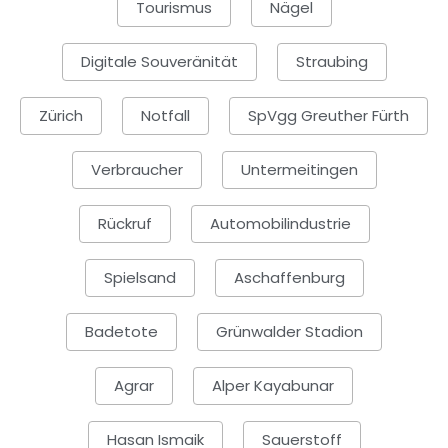
Tourismus
Nägel
Digitale Souveränität
Straubing
Zürich
Notfall
SpVgg Greuther Fürth
Verbraucher
Untermeitingen
Rückruf
Automobilindustrie
Spielsand
Aschaffenburg
Badetote
Grünwalder Stadion
Agrar
Alper Kayabunar
Hasan Ismaik
Sauerstoff