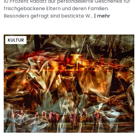
10 Prozent Rabatt auf personalisierte Geschenke für
frischgebackene Eltern und deren Familien.
Besonders gefragt sind bestickte W...
|
mehr
KULTUR