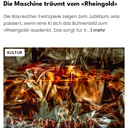
Die Maschine träumt vom «Rheingold»
Die Bayreuther Festspiele zeigen zum Jubiläum, was
passiert, wenn eine KI sich das Bühnenbild zum
«Rheingold» ausdenkt. Das sorgt für Ir...
|
mehr
KULTUR