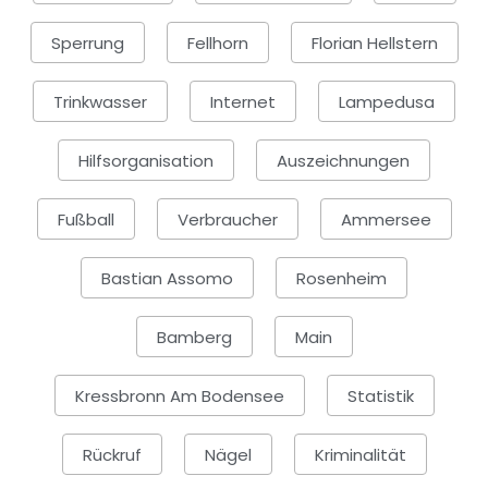
Sperrung
Fellhorn
Florian Hellstern
Trinkwasser
Internet
Lampedusa
Hilfsorganisation
Auszeichnungen
Fußball
Verbraucher
Ammersee
Bastian Assomo
Rosenheim
Bamberg
Main
Kressbronn Am Bodensee
Statistik
Rückruf
Nägel
Kriminalität