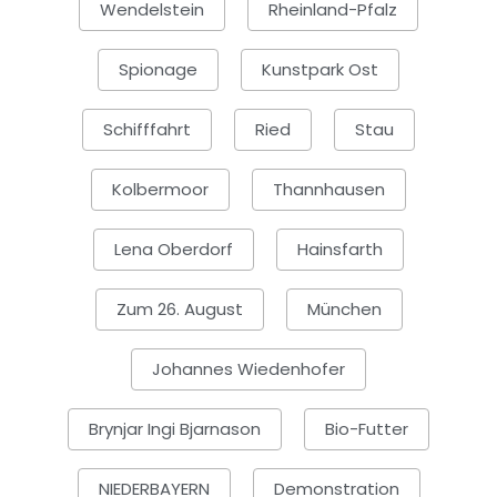
Wendelstein
Rheinland-Pfalz
Spionage
Kunstpark Ost
Schifffahrt
Ried
Stau
Kolbermoor
Thannhausen
Lena Oberdorf
Hainsfarth
Zum 26. August
München
Johannes Wiedenhofer
Brynjar Ingi Bjarnason
Bio-Futter
NIEDERBAYERN
Demonstration