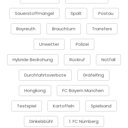
Sauerstoffmangel
Spalt
Postau
Bayreuth
Brauchtum
Transfers
Unwetter
Polizei
Hybride Bedrohung
Rückruf
Notfall
Durchfahrtsverbote
Gräfelfing
Hongkong
FC Bayern München
Testspiel
Kartoffeln
Spielsand
Dinkelsbühl
1. FC Nürnberg