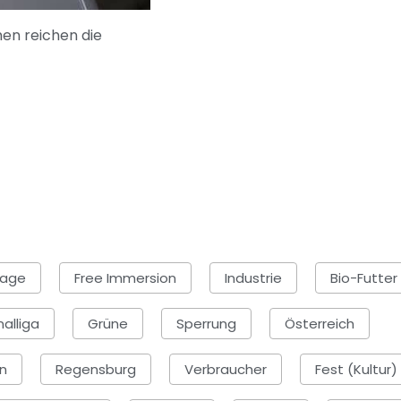
men reichen die
sage
Free Immersion
Industrie
Bio-Futter
alliga
Grüne
Sperrung
Österreich
n
Regensburg
Verbraucher
Fest (Kultur)