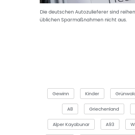
Die deutschen Autozulieferer sind reihe
üblichen Sparmaßnahmen nicht aus.
Gewinn
Kinder
Grünwal
A8
Griechenland
Alper Kayabunar
A93
W