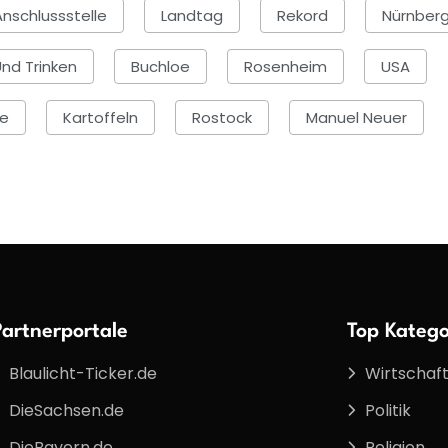
Anschlussstelle
Landtag
Rekord
Nürnber
nd Trinken
Buchloe
Rosenheim
USA
ie
Kartoffeln
Rostock
Manuel Neuer
Partnerportale
Top Katego
Blaulicht-Ticker.de
Wirtschaf
DieSachsen.de
Politik
DieBayern.de
Religion