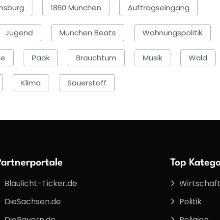
nsburg
1860 München
Auftragseingang
Jugend
München Beats
Wohnungspolitik
ie
Paok
Brauchtum
Musik
Wald
Klima
Sauerstoff
Partnerportale
Top Katego
Blaulicht-Ticker.de
Wirtschaf
DieSachsen.de
Politik
DieBayern.de
Religion