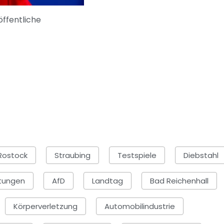
öffentliche
Rostock
Straubing
Testspiele
Diebstahl
tungen
AfD
Landtag
Bad Reichenhall
Körperverletzung
Automobilindustrie