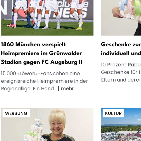
1860 München verspielt
Geschenke zur
Heimpremiere im Grünwalder
individuell un
Stadion gegen FC Augsburg II
10 Prozent Rabat
Geschenke für 
15.000 «Löwen»-Fans sehen eine
Eltern und dere
ereignisreiche Heimpremiere in der
Regionalliga: Ein Hand...
|
mehr
WERBUNG
KULTUR