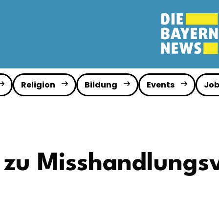
Religion
Bildung
Events
Job
 zu Misshandlungsv