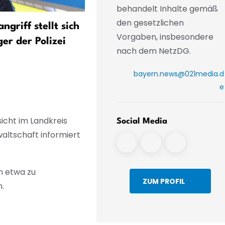
behandelt Inhalte gemäß
den gesetzlichen
griff stellt sich
Schleuser bringen Asiatin
Vorgaben, insbesondere
er der Polizei
zur Prostitution nach Baye
nach dem NetzDG.
bayern.news@021media.d
e
cht im Landkreis
Social Media
waltschaft informiert
n etwa zu
ZUM PROFIL
.