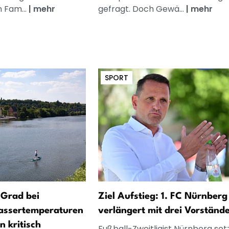
n Fam...
|
mehr
gefragt. Doch Gewä...
|
mehr
SPORT
 Grad bei
Ziel Aufstieg: 1. FC Nürnberg
assertemperaturen
verlängert mit drei Vorständ
n kritisch
Fußball-Zweitligist Nürnberg set