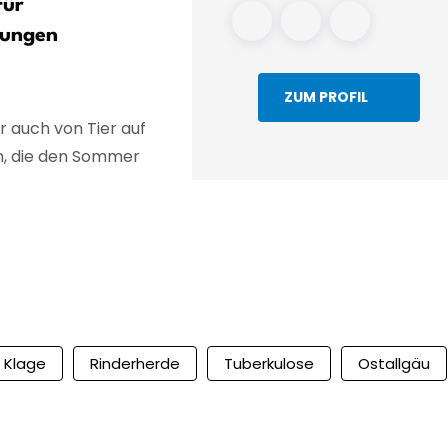
für
Kelheim nach erneuten
bungen
Untersuchungen
ZUM PROFIL
r auch von Tier auf
n, die den Sommer
Klage
Rinderherde
Tuberkulose
Ostallgäu