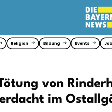
Religion
Bildung
Events
Job
Tötung von Rinder
erdacht im Ostallg