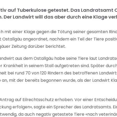
ositiv auf Tuberkulose getestet. Das Landratsamt
n. Der Landwirt will das aber durch eine Klage ver
ch mit einer Klage gegen die Tötung seiner gesamten Rin
stallgäu angeordnet, nachdem ein Teil der Tiere positi
lgäuer Zeitung darüber berichtet.
ndwirt aus dem Ostallgäu habe seine Tiere laut Landrats
 Krankheit in seinem Stall aufgetreten sind. Später durc
eit bei rund 70 von 120 Rindern des betroffenen Landwir
n, mit der bereits begonnen wurde, als der Landwirt Kla
Antrag auf Eilrechtsschutz erhoben. Vor einer Entscheid
ckung erfolgen», sagte ein Sprecher des Landratsamts. E
twendig, da auch negativ getestete Tiere «nach veterinä