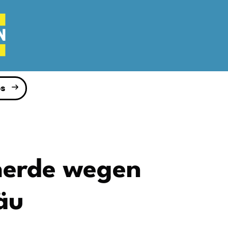
s
herde wegen
äu