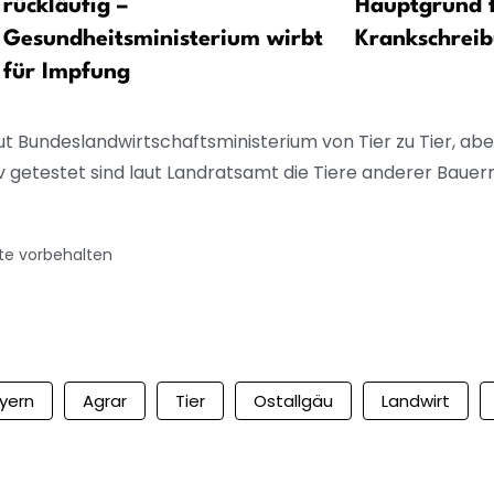
rückläufig –
Hauptgrund 
Gesundheitsministerium wirbt
Krankschrei
für Impfung
ut Bundeslandwirtschaftsministerium von Tier zu Tier, abe
getestet sind laut Landratsamt die Tiere anderer Bauer
te vorbehalten
yern
Agrar
Tier
Ostallgäu
Landwirt