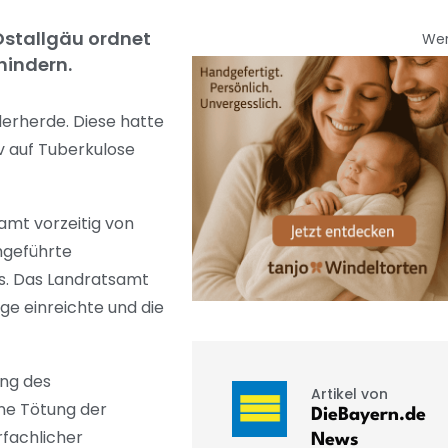
 Ostallgäu ordnet
We
hindern.
derherde. Diese hatte
v auf Tuberkulose
amt vorzeitig von
hgeführte
ts. Das Landratsamt
ge einreichte und die
ung des
Artikel von
ine Tötung der
DieBayern.de
rfachlicher
News