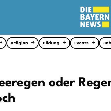
Religion
Bildung
Events
Job
eeregen oder Rege
och