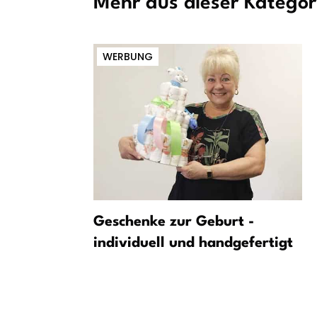
Mehr aus dieser Kategor
WERBUNG
türzen auf
Geschenke zur Geburt -
ern
individuell und handgefertigt