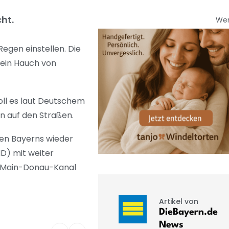
ht.
We
gen einstellen. Die
 ein Hauch von
ll es laut Deutschem
n auf den Straßen.
den Bayerns wieder
D) mit weiter
m Main-Donau-Kanal
Artikel von
DieBayern.de
News