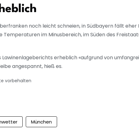
heblich
erfranken noch leicht schneien, in Südbayern fällt eher
 Temperaturen im Minusbereich, im Süden des Freistaats 
s Lawinenlageberichts erheblich «aufgrund von umfangre
leibe angespannt, hieß es.
te vorbehalten
nwetter
München