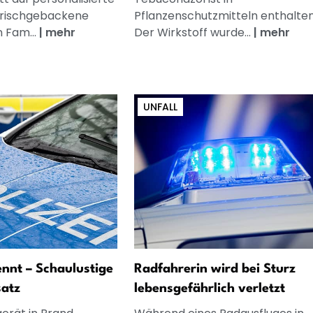
frischgebackene
Pflanzenschutzmitteln enthalten
n Fam...
|
mehr
Der Wirkstoff wurde...
|
mehr
UNFALL
nnt – Schaulustige
Radfahrerin wird bei Sturz
satz
lebensgefährlich verletzt