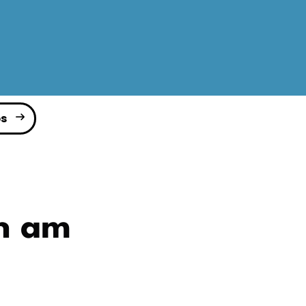
s
n am