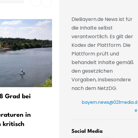
DieBayern.de News ist für
die Inhalte selbst
verantwortlich. Es gilt der
Kodex der Plattform. Die
Plattform prüft und
behandelt Inhalte gemäß
den gesetzlichen
Vorgaben, insbesondere
nach dem NetzDG.
,8 Grad bei
RKI: Schon etwa 1.290
bayern.news@021media.d
Hitzetote in Bayern
e
raturen in
 kritisch
Social Media