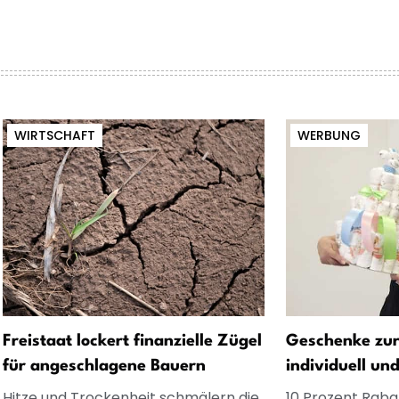
WIRTSCHAFT
WERBUNG
Freistaat lockert finanzielle Zügel
Geschenke zur
für angeschlagene Bauern
individuell un
Hitze und Trockenheit schmälern die
10 Prozent Rabat