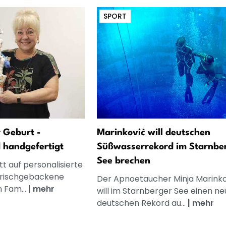
SPORT
 Geburt -
Marinković will deutschen
d handgefertigt
Süßwasserrekord im Starnbe
See brechen
t auf personalisierte
frischgebackene
Der Apnoetaucher Minja Marinko
n Fam...
|
mehr
will im Starnberger See einen n
deutschen Rekord au...
|
mehr