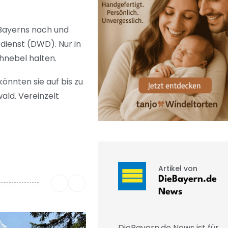
 Bayerns nach und
ienst (DWD). Nur in
hnebel halten.
önnten sie auf bis zu
ald. Vereinzelt
Artikel von
DieBayern.de
News
DieBayern.de News ist für