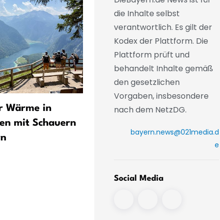
die Inhalte selbst
verantwortlich. Es gilt der
Kodex der Plattform. Die
Plattform prüft und
behandelt Inhalte gemäß
den gesetzlichen
Vorgaben, insbesondere
r Wärme in
Main: Bis 27,8 Grad bei
nach dem NetzDG.
en mit Schauern
Erlabrunn –
bayern.news@021media.d
rn
Wassertemperaturen in
e
Unterfranken kritisch
Social Media