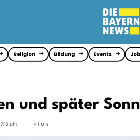
Religion
Bildung
Events
Job
n und später Sonn
7:12 Uhr
< 1 Min