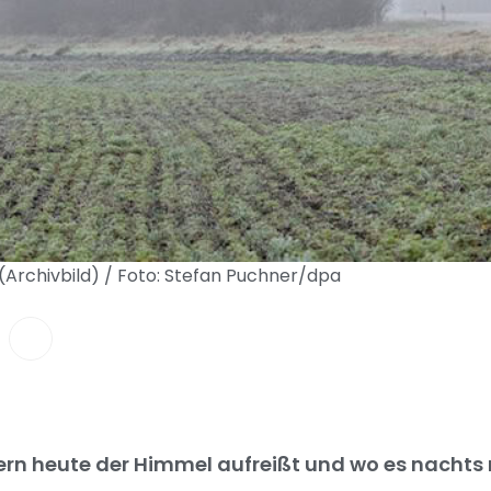
 (Archivbild) / Foto: Stefan Puchner/dpa
ern heute der Himmel aufreißt und wo es nachts r