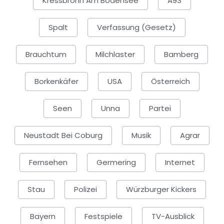
Kressbronn Am Bodensee
A93
Spalt
Verfassung (Gesetz)
Brauchtum
Milchlaster
Bamberg
Borkenkäfer
USA
Österreich
Seen
Unna
Partei
Neustadt Bei Coburg
Musik
Agrar
Fernsehen
Germering
Internet
Stau
Polizei
Würzburger Kickers
Bayern
Festspiele
TV-Ausblick