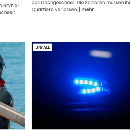
das Dachgeschoss. Die Senioren müssen ih
h Brynjar
Quartiere verlassen.
|
mehr
echselt
UNFALL