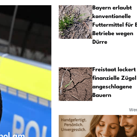
Bayern erlaubt
konventionelle
Futtermittel für 
Betriebe wegen
Dürre
Freistaat lockert
finanzielle Zügel
angeschlagene
Bauern
We
ohol am